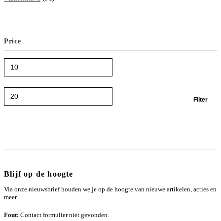
Price
Min.
Max.
Filter
prijs
prijs
Blijf op de hoogte
Via onze nieuwsbrief houden we je op de hoogte van nieuwe artikelen, acties en
meer.
Fout:
Contact formulier niet gevonden.