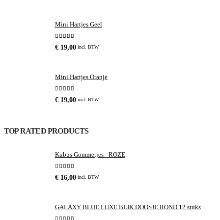
Mini Hartjes Geel
0
out of 5
€
19,00
incl. BTW
Mini Hartjes Oranje
0
out of 5
€
19,00
incl. BTW
TOP RATED PRODUCTS
Kubus Gommetjes - ROZE
5.00
out of 5
€
16,00
incl. BTW
GALAXY BLUE LUXE BLIK DOOSJE ROND 12 stuks