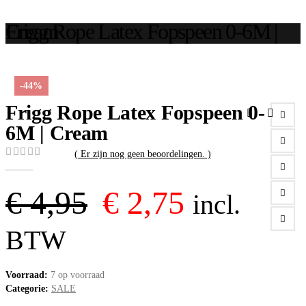
Frigg Rope Latex Fopspeen 0-6M | Cream
-44%
Frigg Rope Latex Fopspeen 0-
6M | Cream
( Er zijn nog geen beoordelingen. )
0
out of 5
Oorspronkelijk
Huidige
€
4,95
€
2,75
incl.
prijs
prijs
BTW
was:
is:
Voorraad:
7 op voorraad
Categorie:
SALE