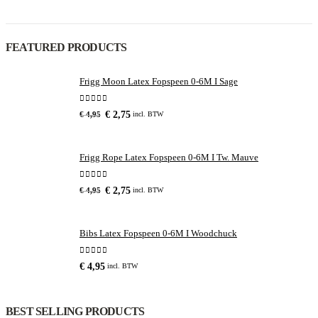
FEATURED PRODUCTS
Frigg Moon Latex Fopspeen 0-6M I Sage
0
out of 5
Oorspronkelijke
Huidige
€
2,75
incl. BTW
€
4,95
prijs
prijs
was:
is:
Frigg Rope Latex Fopspeen 0-6M I Tw. Mauve
€ 4,95.
€ 2,75.
0
out of 5
Oorspronkelijke
Huidige
€
2,75
incl. BTW
€
4,95
prijs
prijs
was:
is:
Bibs Latex Fopspeen 0-6M I Woodchuck
€ 4,95.
€ 2,75.
0
out of 5
€
4,95
incl. BTW
BEST SELLING PRODUCTS