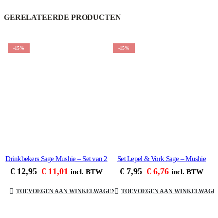
GERELATEERDE PRODUCTEN
-15%
-15%
Drinkbekers Sage Mushie – Set van 2
Set Lepel & Vork Sage – Mushie
Oorspronkelijke
Huidige
Oorspronkelijke
Huidige
€
12,95
€
11,01
€
7,95
€
6,76
incl. BTW
incl. BTW
prijs
prijs
prijs
prijs
was:
is:
was:
is:
TOEVOEGEN AAN WINKELWAGEN
TOEVOEGEN AAN WINKELWAGE
€ 12,95.
€ 11,01.
€ 7,95.
€ 6,76.