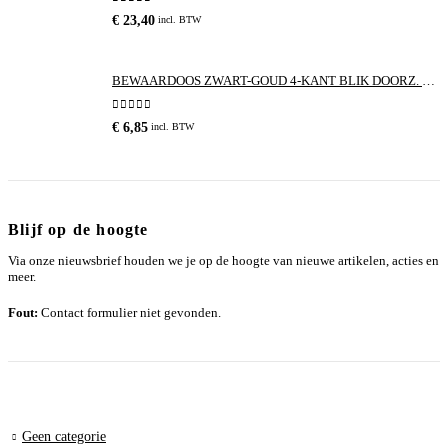
0
out of 5
€
23,40
incl. BTW
BEWAARDOOS ZWART-GOUD 4-KANT BLIK DOORZ. DEKSEL |
0
out of 5
€
6,85
incl. BTW
Blijf op de hoogte
Via onze nieuwsbrief houden we je op de hoogte van nieuwe artikelen, acties en
meer.
Fout:
Contact formulier niet gevonden.
Geen categorie