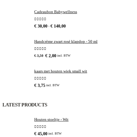
Cadeaubon Babywellness
0
out of 5
Prijsklasse:
-
€
30,00
€
140,00
€ 30,00
tot
Handcrème zwart rosé klapdop - 50 ml
€ 140,00
0
out of 5
Oorspronkelijke
Huidige
€
2,00
incl. BTW
€
3,50
prijs
prijs
was:
is:
kaars met houten wiek small wit
€ 3,50.
€ 2,00.
0
out of 5
€
3,75
incl. BTW
LATEST PRODUCTS
Houten stoeltje - Wit
0
out of 5
€
45,00
incl. BTW